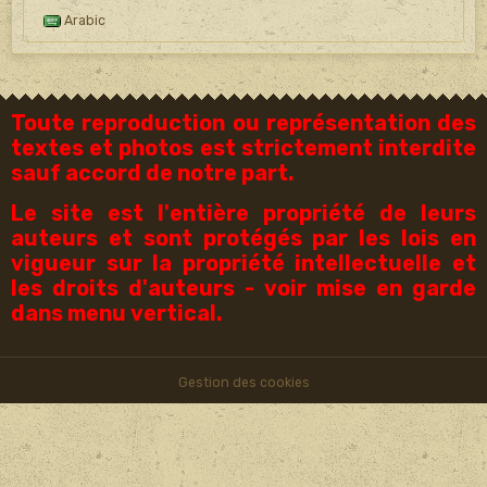
Arabic
Toute reproduction ou représentation des
textes et photos est strictement interdite
sauf accord de notre part.
Le site est l'entière propriété de leurs
auteurs et sont protégés par les lois en
vigueur sur la propriété intellectuelle et
les droits d'auteurs - voir mise en garde
dans menu vertical.
Gestion des cookies