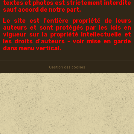
textes et photos est strictement interdite
sauf accord de notre part.
Le site est l'entière propriété de leurs
auteurs et sont protégés par les lois en
vigueur sur la propriété intellectuelle et
les droits d'auteurs - voir mise en garde
dans menu vertical.
Gestion des cookies