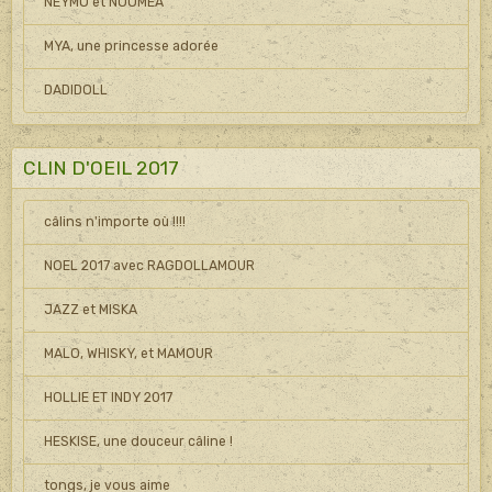
NEYMO et NOOMEA
MYA, une princesse adorée
DADIDOLL
CLIN D'OEIL 2017
câlins n'importe où !!!!
NOEL 2017 avec RAGDOLLAMOUR
JAZZ et MISKA
MALO, WHISKY, et MAMOUR
HOLLIE ET INDY 2017
HESKISE, une douceur câline !
tongs, je vous aime