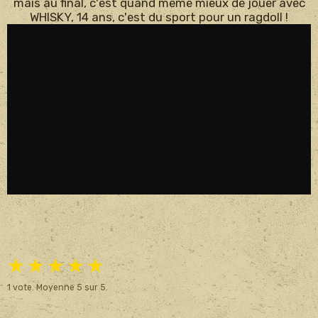
mais au final, c'est quand même mieux de jouer avec
WHISKY, 14 ans, c'est du sport pour un ragdoll !
★
★
★
★
★
1
vote. Moyenne
5
sur 5.