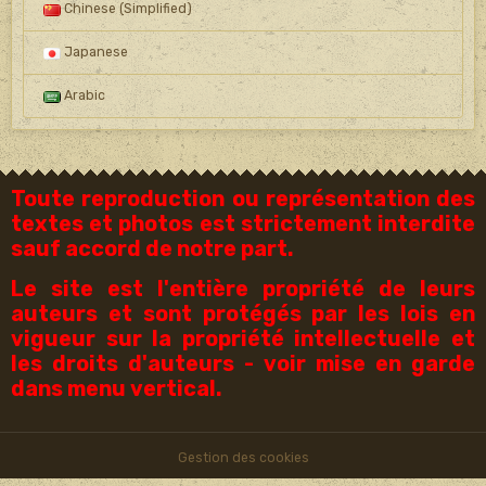
Chinese (Simplified)
Japanese
Arabic
Toute reproduction ou représentation des
textes et photos est strictement interdite
sauf accord de notre part.
Le site est l'entière propriété de leurs
auteurs et sont protégés par les lois en
vigueur sur la propriété intellectuelle et
les droits d'auteurs - voir mise en garde
dans menu vertical.
Gestion des cookies