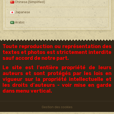
Chinese (Simplified)
Japanese
Arabic
Toute reproduction ou représentation des
textes et photos est strictement interdite
sauf accord de notre part.
Le site est l'entière propriété de leurs
auteurs et sont protégés par les lois en
vigueur sur la propriété intellectuelle et
les droits d'auteurs - voir mise en garde
dans menu vertical.
Gestion des cookies