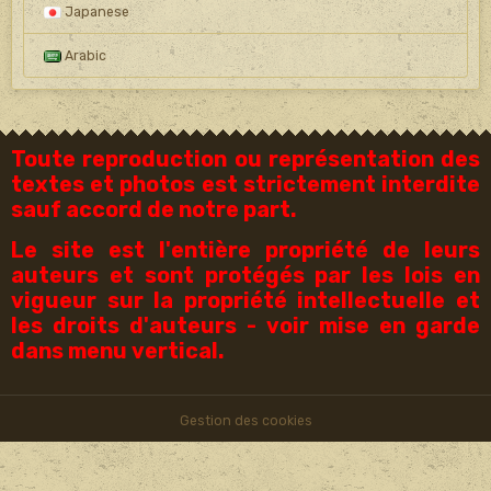
Japanese
Arabic
Toute reproduction ou représentation des
textes et photos est strictement interdite
sauf accord de notre part.
Le site est l'entière propriété de leurs
auteurs et sont protégés par les lois en
vigueur sur la propriété intellectuelle et
les droits d'auteurs - voir mise en garde
dans menu vertical.
Gestion des cookies