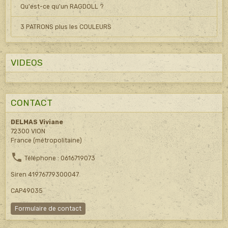
Qu'est-ce qu'un RAGDOLL ?
3 PATRONS plus les COULEURS
VIDEOS
CONTACT
DELMAS Viviane
72300 VION
France (métropolitaine)
Téléphone : 0616719073
Siren 41976779300047
CAP49035
Formulaire de contact