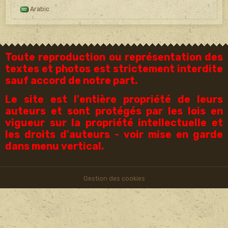
Arabic
Toute reproduction ou représentation des
textes et photos est strictement interdite
sauf accord de notre part.
Le site est l'entière propriété de leurs
auteurs et sont protégés par les lois en
vigueur sur la propriété intellectuelle et
les droits d'auteurs - voir mise en garde
dans menu vertical.
Gestion des cookies