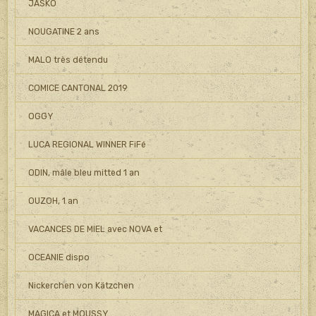
JASKO
NOUGATINE 2 ans
MALO très détendu
COMICE CANTONAL 2019
OGGY
LUCA REGIONAL WINNER FiFé
ODIN, mâle bleu mitted 1 an
OUZOH, 1 an
VACANCES DE MIEL avec NOVA et
OCEANIE dispo
Nickerchen von Kätzchen
MAGICA et MOUSSY