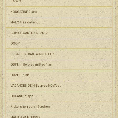
JASKO
NOUGATINE 2 ans
MALO très détendu
COMICE CANTONAL 2019
OGGY
LUCA REGIONAL WINNER FiFé
ODIN, mâle bleu mitted 1 an
OUZOH, 1 an
VACANCES DE MIEL avec NOVA et
OCEANIE dispo
Nickerchen von Kätzchen
MAGICA et MOUSSY